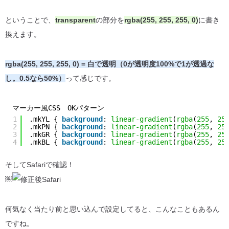
ということで、
transparent
の部分を
rgba(255, 255, 255, 0)
に書き
換えます。
rgba(255, 255, 255, 0) = 白で透明（0が透明度100%で1が透過な
し。0.5なら50%）
って感じです。
マーカー風CSS OKパターン
1
.mkYL { 
background
: 
linear-gradient
(
rgba
(
255
, 
25
2
.mkPN { 
background
: 
linear-gradient
(
rgba
(
255
, 
25
3
.mkGR { 
background
: 
linear-gradient
(
rgba
(
255
, 
25
4
.mkBL { 
background
: 
linear-gradient
(
rgba
(
255
, 
25
そしてSafariで確認！
￼
何気なく当たり前と思い込んで設定してると、こんなこともあるん
ですね。