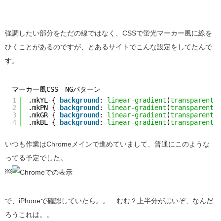
強調したい部分をただの線ではなく、CSSで蛍光マーカー風に線を
ひくことがあるのですが、とあるサイトでこんな設定をしてたんで
す。
マーカー風CSS NGパターン
1
.mkYL { 
background
: 
linear-gradient
(
transparent
2
.mkPN { 
background
: 
linear-gradient
(
transparent
3
.mkGR { 
background
: 
linear-gradient
(
transparent
4
.mkBL { 
background
: 
linear-gradient
(
transparent
いつも作業はChromeメインで進めていまして、普通にこのような
ってる予定でした。
￼
で、iPhoneで確認していたら。。 むむ？上半分が黒いぞ、なんだ
ろうこれは。。