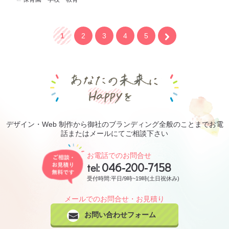
1
2
3
4
5
あなたの未来にHa
デザイン・Web 制作から御社のブランディング全般のことまでお電
話またはメールにてご相談下さい
ご相談・お見積り無料です
お電話でのお問合せ
046-200-7158
tel:
受付時間:平日/9時~19時(土日祝休み)
メールでのお問合せ・お見積り
お問い合わせフォーム