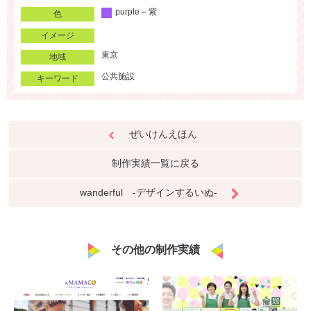
purple – 紫
色
イメージ
東京
地域
公共施設
キーワード
ぜいけんえほん
制作実績一覧に戻る
wanderful -デザインするいぬ-
その他の制作実績