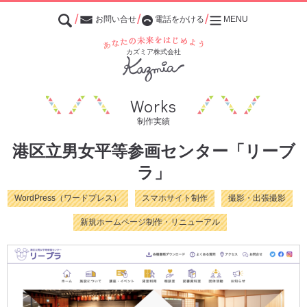
お問い合せ
電話をかける
MENU
あなたの未来をはじめよう
カズミア株式会社
Works
制作実績
港区立男女平等参画センター「リーブ
ラ」
WordPress（ワードプレス）
スマホサイト制作
撮影・出張撮影
新規ホームページ制作・リニューアル