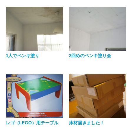
1人でペンキ塗り
2回めのペンキ塗り会
レゴ（LEGO）用テーブル
床材届きました！