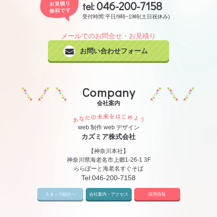
046-200-7158
tel:
受付時間:平日/9時~19時(土日祝休み)
メールでのお問合せ・お見積り
お問い合わせフォーム
Company
会社案内
あなたの未来をはじめ
web 制作 web デザイン
カズミア株式会社
【神奈川本社】
神奈川県海老名市上郷1-26-1 3F
ららぽーと海老名すぐそば
Tel:
046-200-7158
スタッフ紹介へ
会社案内・アクセス
採用情報