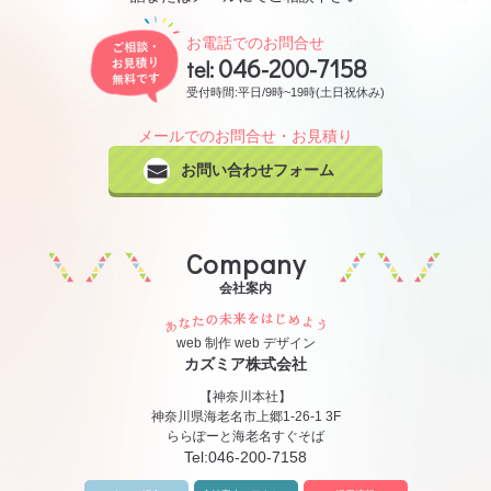
ご相談・お見積り無料です
お電話でのお問合せ
046-200-7158
tel:
受付時間:平日/9時~19時(土日祝休み)
メールでのお問合せ・お見積り
お問い合わせフォーム
Company
会社案内
あなたの未来をはじめ
web 制作 web デザイン
カズミア株式会社
【神奈川本社】
神奈川県海老名市上郷1-26-1 3F
ららぽーと海老名すぐそば
Tel:
046-200-7158