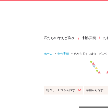
私たちの考えと強み
制作実績
お
サービスから探す
つくり
ホーム
制作実績
色から探す : pink – ピンク
Web制作・
更新・運用
Webマ
スマホ制作
サポート
・S
制作サービスから探す
業種から探す
イメージから探す
カズミ