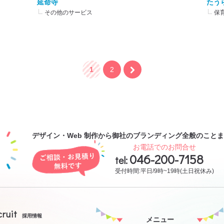
延命寺
たう
その他のサービス
保
1
2
あなたの未来にHappyを
デザイン・Web 制作から御社のブランディング全般のこと
ご相談・お見積り無料です
お電話でのお問合せ
046-200-7158
tel:
受付時間:平日/9時~19時(土日祝休み)
cruit
採用情報
メニュー