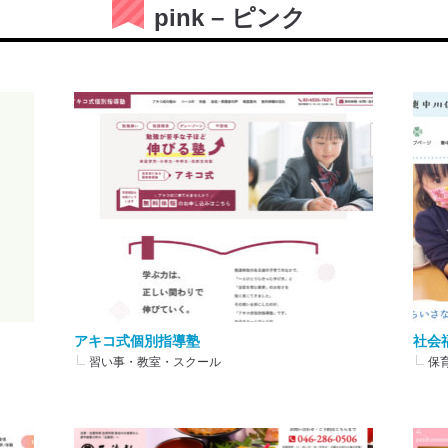
pink – ピンク
メルヘン
e is Best
和を彩る
ナチュラル
スタイリ
ファンタジー
アキコ式個別指導塾
社会
習い事・教室・スクール
保