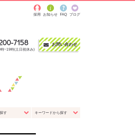
よう
採用
お知らせ
FAQ
ブログ
200-7158
お問い合わせ
9時~19時(土日祝休み)
要
採用情報
強み
Web制作への考え
フ紹介
資料ダウンロード
ト・
スタジオ撮影・
動画・映像制作
ター作成
出張撮影
探す
キーワードから探す