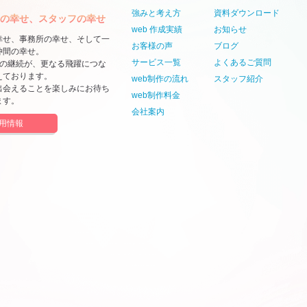
強みと考え方
資料ダウンロード
の幸せ、スタッフの幸せ
web 作成実績
お知らせ
幸せ、事務所の幸せ、そして一
お客様の声
ブログ
仲間の幸せ。
サービス一覧
よくあるご質問
せの継続が、更なる飛躍につな
えております。
web制作の流れ
スタッフ紹介
出会えることを楽しみにお待ち
web制作料金
ます。
会社案内
用情報