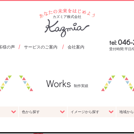
あなたの未来をはじめ
カズミア株式会社
046-
tel:
客様の声
サービスのご案内
会社案内
受付時間:平日/
アイディアと創意工夫で人生を豊かに
あなたの未来にHappyを
たいのは何ですか?
経営理念・ビジョン
カズミアの取り組み
会社概
わたしたちの考え
はじまりのこと
当社の
沿革・ヒストリー
地図・アクセス
スタッ
Works
制作実績
グラフィック
イラス
ーケティング
ECサイト構築
ロゴデザイン
デザイン
キャラク
EO対策
色から探す
イメージから探す
地域から
アブランド