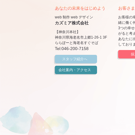
あなたの未来をはじめよう
お客さま
web 制作 web デザイン
お客様の
カズミア株式会社
緒に働く
3つの幸
【神奈川本社】
がると考
神奈川県海老名市上郷1-26-1 3F
あなたに
ららぽーと海老名すぐそば
しており
Tel:
046-200-7158
採
スタッフ紹介へ
会社案内・アクセス